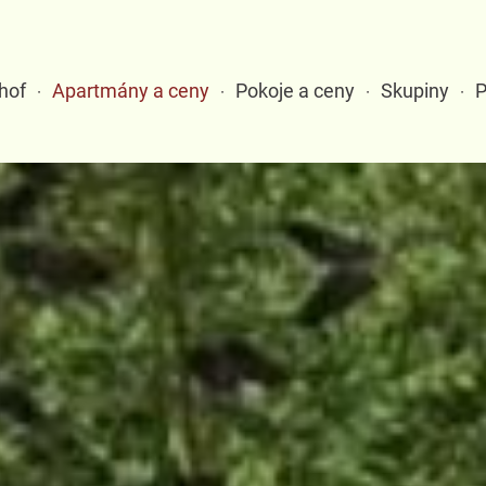
hof
Apartmány a ceny
Pokoje a ceny
Skupiny
P
·
·
·
·