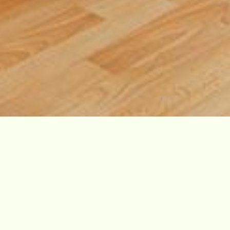
54 137
M.
+39 333 1981006