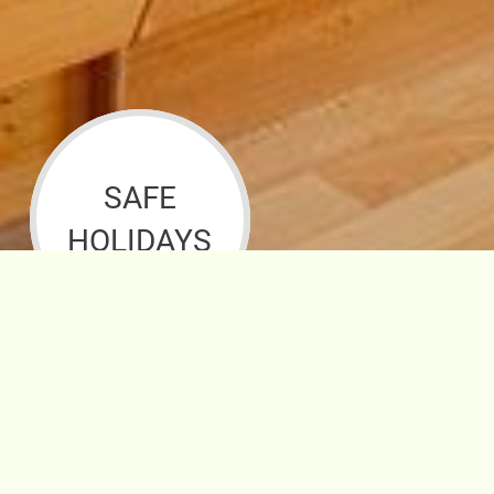
SAFE
HOLIDAYS
E.
info@hauserhof.it
T.
+39 0472 4
Home
|
Pokoje a ceny