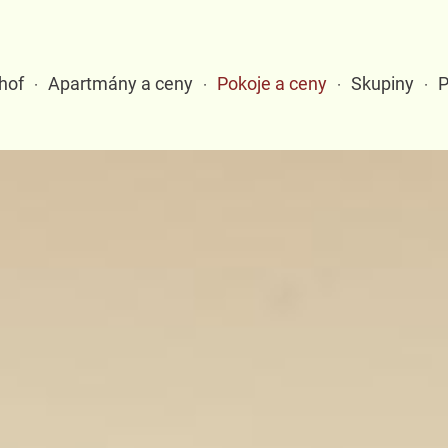
hof
Apartmány a ceny
Pokoje a ceny
Skupiny
P
·
·
·
·