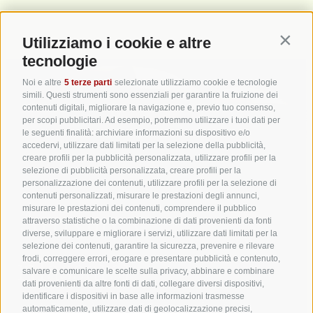
Utilizziamo i cookie e altre
Contin
tecnologie
Noi e altre
5 terze parti
selezionate utilizziamo cookie e tecnologie
simili. Questi strumenti sono essenziali per garantire la fruizione dei
contenuti digitali, migliorare la navigazione e, previo tuo consenso,
per scopi pubblicitari. Ad esempio, potremmo utilizzare i tuoi dati per
le seguenti finalità: archiviare informazioni su dispositivo e/o
accedervi, utilizzare dati limitati per la selezione della pubblicità,
creare profili per la pubblicità personalizzata, utilizzare profili per la
selezione di pubblicità personalizzata, creare profili per la
personalizzazione dei contenuti, utilizzare profili per la selezione di
contenuti personalizzati, misurare le prestazioni degli annunci,
Arrivare e
misurare le prestazioni dei contenuti, comprendere il pubblico
attraverso statistiche o la combinazione di dati provenienti da fonti
diverse, sviluppare e migliorare i servizi, utilizzare dati limitati per la
selezione dei contenuti, garantire la sicurezza, prevenire e rilevare
rilassarsi
frodi, correggere errori, erogare e presentare pubblicità e contenuto,
salvare e comunicare le scelte sulla privacy, abbinare e combinare
dati provenienti da altre fonti di dati, collegare diversi dispositivi,
identificare i dispositivi in base alle informazioni trasmesse
nel Residence Hauserhof
automaticamente, utilizzare dati di geolocalizzazione precisi,